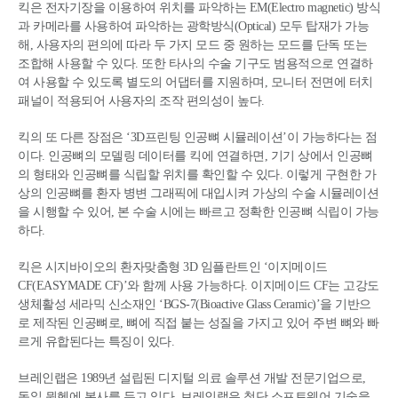
킥은 전자기장을 이용하여 위치를 파악하는 EM(Electro magnetic) 방식
과 카메라를 사용하여 파악하는 광학방식(Optical) 모두 탑재가 가능
해, 사용자의 편의에 따라 두 가지 모드 중 원하는 모드를 단독 또는
조합해 사용할 수 있다. 또한 타사의 수술 기구도 범용적으로 연결하
여 사용할 수 있도록 별도의 어댑터를 지원하며, 모니터 전면에 터치
패널이 적용되어 사용자의 조작 편의성이 높다.
킥의 또 다른 장점은 ‘3D프린팅 인공뼈 시뮬레이션’이 가능하다는 점
이다. 인공뼈의 모델링 데이터를 킥에 연결하면, 기기 상에서 인공뼈
의 형태와 인공뼈를 식립할 위치를 확인할 수 있다. 이렇게 구현한 가
상의 인공뼈를 환자 병변 그래픽에 대입시켜 가상의 수술 시뮬레이션
을 시행할 수 있어, 본 수술 시에는 빠르고 정확한 인공뼈 식립이 가능
하다.
킥은 시지바이오의 환자맞춤형 3D 임플란트인 ‘이지메이드
CF(EASYMADE CF)’와 함께 사용 가능하다. 이지메이드 CF는 고강도
생체활성 세라믹 신소재인 ‘BGS-7(Bioactive Glass Ceramic)’을 기반으
로 제작된 인공뼈로, 뼈에 직접 붙는 성질을 가지고 있어 주변 뼈와 빠
르게 유합된다는 특징이 있다.
브레인랩은 1989년 설립된 디지털 의료 솔루션 개발 전문기업으로,
독일 뮌헨에 본사를 두고 있다. 브레인랩은 첨단 소프트웨어 기술을