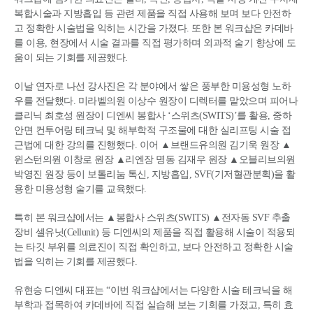
복합시술과 지방흡입 등 관련 제품을 직접 사용해 보며 보다 안전하
고 정확한 시술법을 익히는 시간을 가졌다. 또한 본 워크샵은 카데바
를 이용, 현장에서 시술 결과를 직접 평가하며 외과적 술기 향상에 도
움이 되는 기회를 제공했다.
이날 연자로 나선 강사진은 각 분야에서 쌓은 풍부한 미용성형 노하
우를 전달했다. 미라벨의원 이상수 원장이 디렉터를 맡았으며 피어나
클리닉 최호성 원장이 디엔씨 봉합사 ‘스위츠(SWITS)’를 활용, 중하
안면 컨투어링 테크닉 및 해부학적 구조물에 대한 실리프팅 시술 접
근법에 대한 강의를 진행했다. 이어 ▲브랜드유의원 김기욱 원장 ▲
윈스턴의원 이창로 원장 ▲리엔장 명동 김재우 원장 ▲오블리브의원
박영진 원장 등이 보톨리눔 톡신, 지방흡입, SVF(기저혈관분획)을 활
용한 미용성형 술기를 교육했다.
특히 본 워크샵에서는 ▲봉합사 스위츠(SWITS) ▲전자동 SVF 추출
장비 셀유닛(Cellunit) 등 디엔씨의 제품을 직접 활용해 시술이 적용되
는 타깃 부위를 의료진이 직접 확인하고, 보다 안전하고 정확한 시술
법을 익히는 기회를 제공했다.
유현승 디엔씨 대표는 “이번 워크샵에서는 다양한 시술 테크닉을 해
부학과 접목하여 카데바에 직접 실습해 보는 기회를 가졌고, 특히 효