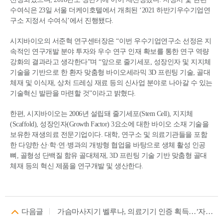
수여식은 23일 서울 더케이호텔에서 개최된 ‘2021 하반기우수기업연
구소 지정서 수여식’에서 진행됐다.
시지바이오의 서준혁 연구센터장은 “이번 우수기업연구소 선정은 지
속적인 연구개발 분야 투자와 우수 연구 인재 확보를 통한 연구 역량
강화의 결과라고 생각한다”며 “앞으로 줄기세포, 성장인자 및 지지체
기술을 기반으로 한 환자 맞춤형 바이오세라믹 3D 프린팅 기술, 골대
체재 및 이식재, 상처 드레싱 재료 등의 신사업 분야로 나아갈 수 있는
기술혁신 발판을 마련할 것”이라고 밝혔다.
한편, 시지바이오는 2006년 설립돼 줄기세포(Stem Cell), 지지체
(Scaffold), 성장인자(Growth Factor) 3요소에 대한 바이오 소재 기술을
보유한 재생의료 전문기업이다. 대학, 연구소 및 의료기관들을 포함
한 다양한 산·학·연·병과의 개방형 협업을 바탕으로 생체 활성 인공
뼈, 골형성 단백질 함유 골대체재, 3D 프린팅 기술 기반 맞춤형 골대
체재 등의 혁신 제품을 연구개발 및 생산한다.
다음글
가슴마사지기 벨루나, 의료기기 인증 획득…’자연가슴솔루션’ 본격 전개