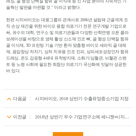
레싱, 골 형성 단백질 함유 골 이식재 등 신 사업 분야의 지속적인 기
술혁신 발판을 마련할 것.” 이라고 밝혔다.
한편 시지바이오는 대웅그룹의 관계사로 2006년 설립돼 근골격계 조
직 손상 재건을 위한 바이오 융합 의료기기 전문 연구개발 기업으로
써, 유수의 대학, 연구소 및 의료기관들과 다양한 산학연병 오픈 콜라
보레이션을 바탕으로 생체 활성 신소재 인조 뼈, 골 형성 단백질 함유
골 이식재, 3D 프린팅 기술 기반 환자 맞춤형 바이오 세라믹 골 대체
재, 음압창상 처치기, 상처 치유용 인조 진피, 상피세포성장인자 함유
드레싱, 온도 감응형 4세대 유착방지재, 소화기/심혈관, 뇌혈관 스텐
트 등 노령 사회에 필요한 최첨단 의료기기 국산화에 잇달아 성공한
바 있다.
다음글
시지바이오, 2018 상반기 수출유망중소기업 지정
이전글
2018년 상반기 우수 기업연구소에 세니젠•시지바이오