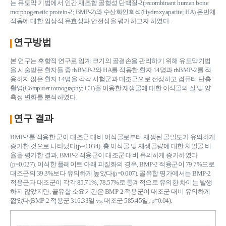
는 유도막 기법에서 인간 재조합 골형성 단백질-2(recombinant human bone
morphogenetic protein-2; BMP-2)와 수산화인회석(Hydroxyapatite; HA) 운반체
적용에 대한 임상적 유효성과 안전성을 평가하고자 하였다.
연구방법
본 연구는 후향적 연구로 임계 크기의 골결손을 관리하기 위해 유도막기법
을 시술받은 환자들 중 rhBMP-2와 HA를 적용한 환자 14명과 rhBMP-2를 적
용하지 않은 환자 14명을 각각 시험군과 대조군으로 선정하고 컴퓨터 단층
촬영(Computer tomography; CT)을 이용한 재생골에 대한 이식골의 질 및 양
측정 변화를 분석하였다.
연구 결과
BMP-2를 적용한 군이 대조군 대비 이식골로부터 재생된 골밀도가 유의하게
증가한 것으로 나타났다(p=0.034). 총 이식골 및 재생골량에 대한 치밀골 비
율을 평가한 결과, BMP-2 적용군이 대조군 대비 유의하게 증가하였다
(p=0.027). 이식한 플레이트 아래 피질화의 경우, BMP-2 적용군이 79.7%으로
대조군의 39.3%보다 유의하게 높았다(p=0.007). 골유합 평가에서는 BMP-2
적용군과 대조군이 각각 85.71%, 78.57%로 통계적으로 유의한 차이는 발생
하지 않았지만, 골유합 소요기간은 BMP-2 적용군이 대조군 대비 유의하게
짧았다(BMP-2 적용군 316.33일 vs. 대조군 585.45일; p=0.04).