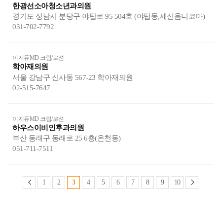
한광선소아청소년과의원
경기도 성남시 분당구 야탑로 95 504호 (야탑동,세신옴니코아)
031-702-7792
이지듀MD 크림/로션
학아재의원
서울 강남구 신사동 567-23 학아재의원
02-515-7647
이지듀MD 크림/로션
하우스이비인후과의원
부산 동래구 동래로 25 6층(온천동)
051-711-7511
1
2
3
4
5
6
7
8
9
10