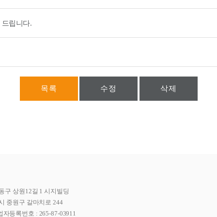
 드립니다.
목록
수정
삭제
동구 상원12길 1 시지빌딩
시 중원구 갈마치로 244
자등록번호 : 265-87-03911