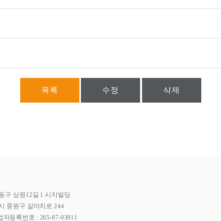
목록
수정
삭제
동구 상원12길 1 시지빌딩
시 중원구 갈마치로 244
자등록번호 : 265-87-03911