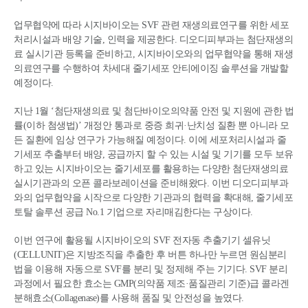
업무협약에 따라 시지바이오는 SVF 관련 재생의료연구를 위한 세포
처리시설과 배양 기술, 인력을 제공한다. 디오디피부과는 첨단재생의
료 실시기관 등록을 준비하고, 시지바이오와의 업무협약을 통해 재생
의료연구를 수행하여 차세대 줄기세포 안티에이징 솔루션을 개발할
예정이다.
지난 1월 ‘첨단재생의료 및 첨단바이오의약품 안전 및 지원에 관한 법
률(이하 첨생법)’ 개정안 통과로 중증 희귀·난치성 질환 뿐 아니라 모
든 질환에 임상 연구가 가능해질 예정이다. 이에 세포처리시설과 줄
기세포 추출부터 배양, 공급까지 할 수 있는 시설 및 기기를 모두 보유
하고 있는 시지바이오는 줄기세포를 활용하는 다양한 첨단재생의료
실시기관과의 오픈 콜라보레이션을 준비해왔다. 이번 디오디피부과
와의 업무협약을 시작으로 다양한 기관과의 협력을 확대해, 줄기세포
토탈 솔루션 공급 No.1 기업으로 자리매김한다는 구상이다.
이번 연구에 활용될 시지바이오의 SVF 전자동 추출기기 셀유닛
(CELLUNIT)은 지방조직을 추출한 후 버튼 하나만 누르면 원심분리
법을 이용해 자동으로 SVF를 분리 및 정제해 주는 기기다. SVF 분리
과정에서 필요한 효소는 GMP(의약품 제조·품질관리 기준)급 콜라겐
분해효소(Collagenase)를 사용해 품질 및 안전성을 높였다.