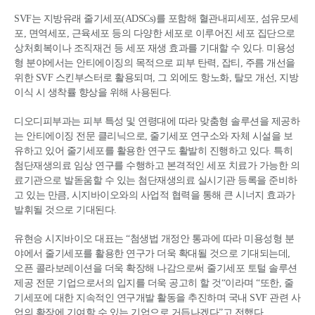
SVF는 지방유래 줄기세포(ADSCs)를 포함해 혈관내피세포, 섬유모세
포, 면역세포, 근육세포 등의 다양한 세포로 이루어진 세포 집단으로
상처회복이나 조직재건 등 세포 재생 효과를 기대할 수 있다. 미용성
형 분야에서는 안티에이징의 목적으로 피부 탄력, 잡티, 주름 개선을
위한 SVF 스킨부스터로 활용되며, 그 외에도 항노화, 탈모 개선, 지방
이식 시 생착률 향상을 위해 사용된다.
디오디피부과는 피부 특성 및 연령대에 따라 맞춤형 솔루션을 제공하
는 안티에이징 전문 클리닉으로, 줄기세포 연구소와 자체 시설을 보
유하고 있어 줄기세포를 활용한 연구도 활발히 진행하고 있다. 특히
첨단재생의료 임상 연구를 수행하고 본격적인 세포 치료가 가능한 의
료기관으로 발돋움할 수 있는 첨단재생의료 실시기관 등록을 준비하
고 있는 만큼, 시지바이오와의 사업적 협력을 통해 큰 시너지 효과가
발휘될 것으로 기대된다.
유현승 시지바이오 대표는 “첨생법 개정안 통과에 따라 미용성형 분
야에서 줄기세포를 활용한 연구가 더욱 확대될 것으로 기대되는데,
오픈 콜라보레이션을 더욱 확장해 나감으로써 줄기세포 토털 솔루션
제공 전문 기업으로서의 입지를 더욱 공고히 할 것“이라며 “또한, 줄
기세포에 대한 지속적인 연구개발 활동을 추진하며 국내 SVF 관련 사
업의 확장에 기여할 수 있는 기업으로 거듭나겠다”고 전했다.