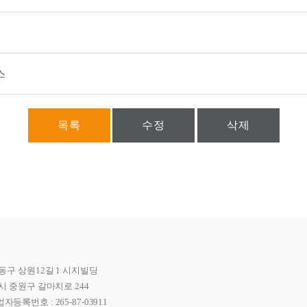
스
목록
수정
삭제
동구 상원12길 1 시지빌딩
시 중원구 갈마치로 244
자등록번호 : 265-87-03911