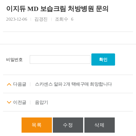
이지듀 MD 보습크림 처방병원 문의
2023-12-06
김경진
조회수
6
비밀번호
다음글
스카센스 알파 2개 택배구매 희망합니다
이전글
음압기
목록
수정
삭제