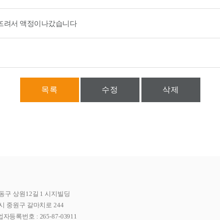
뜨려서 액정이나갔습니다
목록
수정
삭제
동구 상원12길 1 시지빌딩
시 중원구 갈마치로 244
자등록번호 : 265-87-03911