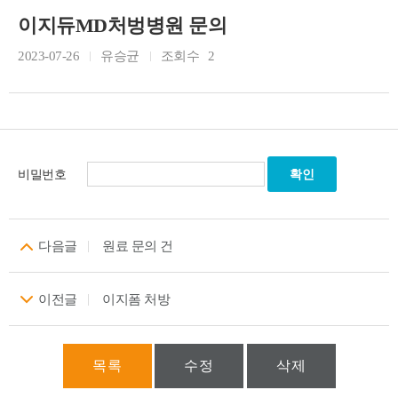
이지듀MD처벙병원 문의
2023-07-26
유승균
조회수
2
비밀번호
다음글
원료 문의 건
이전글
이지폼 처방
목록
수정
삭제