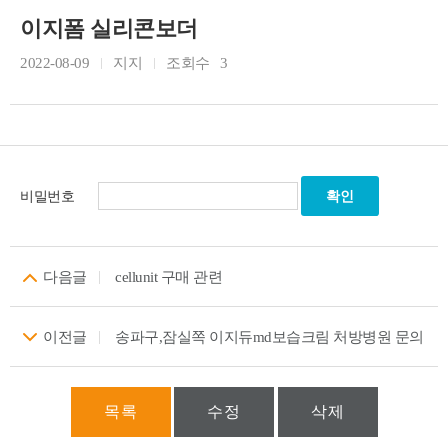
이지폼 실리콘보더
2022-08-09
지지
조회수
3
비밀번호
다음글
cellunit 구매 관련
이전글
송파구,잠실쪽 이지듀md보습크림 처방병원 문의
목록
수정
삭제