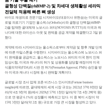
골형성 단백질(rhBMP-2) 및 차세대 생체활성 세라믹
전달체 적용해 빠른 뼈 생성
바이오 재생의료 전문기업 시지바이오(대표이사 유현승)는 미국의 글
로벌 의료기기 기업인 올소픽스(Orthofix)사와 골형성 단백질(rhBMP-
2)을 탑재한 골대체재 노보시스 퍼티(NOVOSIS PUTTY)의 미국과 캐
나다에 대한 라이선스 아웃 및 완제품 공급 계약을 체결했다고 3일 밝
혔다.
계약에 따라 시지바이오는 올소픽스로부터 계약금 및 향후 개발 단계
에 따른 마일스톤을 수령한다. 시지바이오는 올소픽스에 노보시스 퍼
티 완제품을 공급하고, 올소픽스는 노보시스 퍼티의 미국 현지 인체
임상시험, 미국과 캐나다의 허가 및 상용화를 담당할 예정이며 미국
식품의약국(FDA)의 시판 전 허가(Premarket Approval, PMA) 승인을 받
아 미국과 캐나다 시장에 동시 판매할 계획이다.
글로벌 시장 조사 업체 포춘 비즈니스 인사이트(Fortune business
insights)에 따르면, 골대체재의 세계 시장 규모는 2022년 37억 8천만 달
러(약 4조 9천억 원)에서 2029년 57억 1천만 달러(약 7조 4천 2백억 원)
으로 연 평균 6.1%의 성장률이 예측되고 있다. 이 중 북미 시장이 약
15억 3천만 달러(약 2조 원) 규모로 가장 큰 시장을 형성하고 있다.