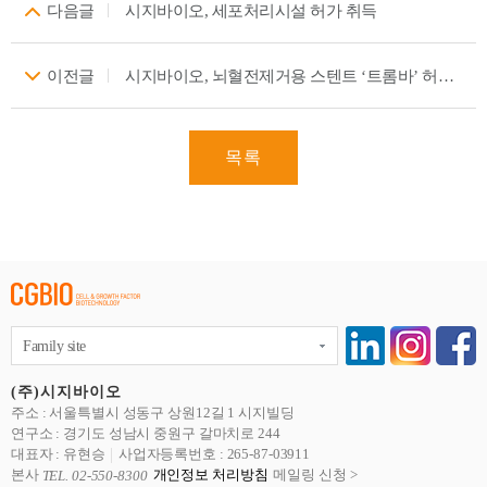
다음글
시지바이오, 세포처리시설 허가 취득
이전글
시지바이오, 뇌혈전제거용 스텐트 ‘트롬바’ 허가… 국내 의료기기 기업 최초 국산화 성공
목록
Family site
(주)시지바이오
주소 : 서울특별시 성동구 상원12길 1 시지빌딩
연구소 : 경기도 성남시 중원구 갈마치로 244
대표자 : 유현승
사업자등록번호 : 265-87-03911
본사
개인정보 처리방침
메일링 신청 >
TEL. 02-550-8300