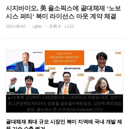
시지바이오, 美 올소픽스에 골대체재 ‘노보
시스 퍼티’ 북미 라이선스 아웃 계약 체결
2022-08-03
cgbio
조회수
1,522
▲(오른쪽 상단부터 시계방향으로) 시지바이오 유현승 대표, 정주미
최고운영책임자(COO), 정효철 글로벌마케팅팀장, 김영학 해외영업
팀장, 올소픽스 존 서보섹(Jon Serbousek) CEO
골대체재 최대 규모 시장인 북미 지역에 국내 개발 제
품 기술 수출 쾌거