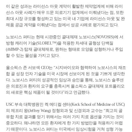
이 같은 성과는 라이선스 아웃 계약이 활발한 제약업계에 비해 라이
선스 아웃 사례가 매우 드문 의료기기 업계에서 이뤄냈다는 점, 또한
최대 시장 규모를 형성하고 있는 미국 내 기업에 라이선스 아웃 및 완
제품 공급 계약을 이뤄냈다는 점에서 성공 사례로 평가되고 있다.
노보시스 퍼티는 현재 시판중인 골대체재 노보시스(NOVOSIS)에 서
방형 캐리어 기술(SLOREL™)을 적용한 차세대 골형성 단백질
(rhBMP-2) 탑재 골대체재로, 원하는 형태로 모양을 성형하거나 주입
할 수 있는 물성을 가지고 있다.
올소픽스 존 서보섹 CEO는 “시지바이오와 협력하여 노보시스의 재조
합 골 성장 인자 기술을 미국 시장에 선보이게 된 것을 기쁘게 생각한
다. 노보시스 퍼티의 성공적인 임상과 승인을 통해, 노보시스 솔루션
은 의료진과 환자의 요구를 충족시켜 올소픽스 골대체재 포트폴리오
의 새로운 핵심 제품이 될 것이다”라고 언급했다.
USC 부속 대학병원인 켁 메디컬 센터(Keck School of Medicine of USC)
의 제프리 왕(Jeffrey Wang) 정형외과 및 신경외과 교수는 “최고의 골
유합 치료 결과를 얻기 위해서는 여러 가지 치료 옵션을 가지는 것이
중요하다. 왜냐하면 모든 환자에게 한 가지 방법만을 적용하기 어렵
기 때문이다. 노보시스 퍼티는 미국에서 임상시험을 거쳐 성형 가능