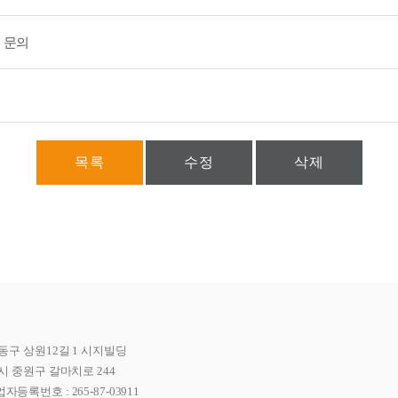
 문의
목록
수정
삭제
동구 상원12길 1 시지빌딩
시 중원구 갈마치로 244
자등록번호 : 265-87-03911