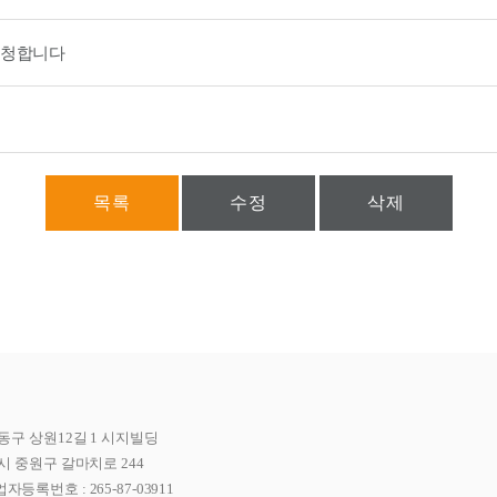
요청합니다
목록
수정
삭제
동구 상원12길 1 시지빌딩
시 중원구 갈마치로 244
자등록번호 : 265-87-03911