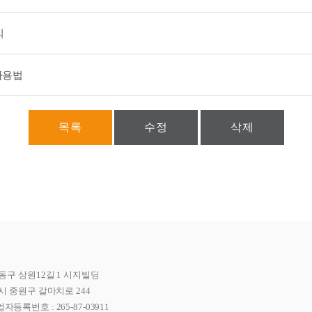
의
 사용법
목록
수정
삭제
동구 상원12길 1 시지빌딩
시 중원구 갈마치로 244
자등록번호 : 265-87-03911