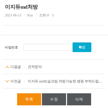
이지듀md처방
2021-06-21
Key
조회수
3
비밀번호
다음글
견적문의
이전글
이지듀 md보습크림 처방가능한 병원 부탁드립니다.
목록
수정
삭제