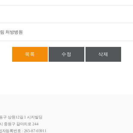
크림 처방병원
목록
수정
삭제
동구 상원12길 1 시지빌딩
시 중원구 갈마치로 244
자등록번호 : 265-87-03911