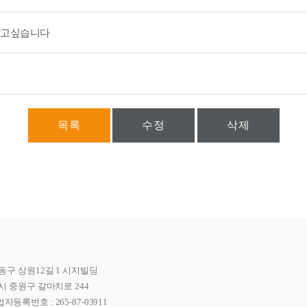
알고싶습니다
목록
수정
삭제
동구 상원12길 1 시지빌딩
시 중원구 갈마치로 244
자등록번호 : 265-87-03911