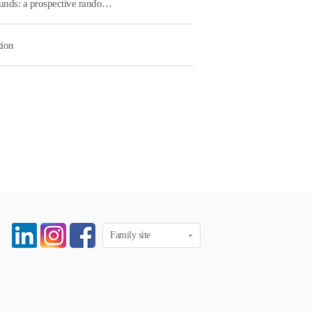
Silver-impregnated negative-pressure wound therapy for the treatment of lower-extremity open wounds: a prospective randomized clinical study
tion
Family site