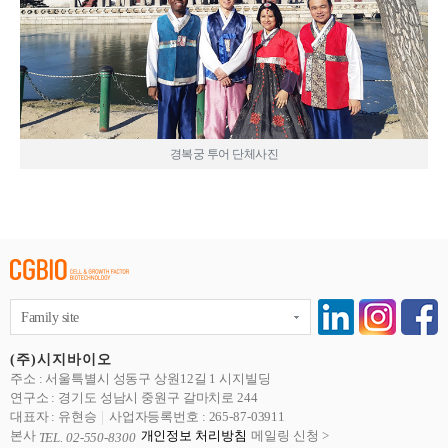
경복궁 투어 단체사진
Family site
(주)시지바이오
주소 : 서울특별시 성동구 상원12길 1 시지빌딩
연구소 : 경기도 성남시 중원구 갈마치로 244
대표자 : 유현승
사업자등록번호 : 265-87-03911
본사
개인정보 처리방침
메일링 신청 >
TEL. 02-550-8300