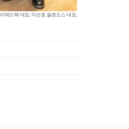
시지메드텍 대표, 이선호 솔렌도스 대표,