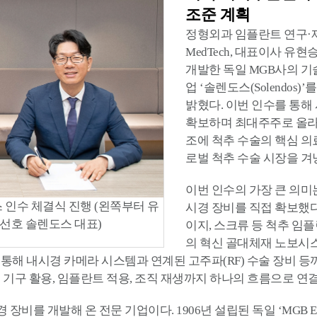
조준 계획
정형외과 임플란트 연구·
MedTech, 대표이사 유현
개발한 독일 MGB사의 기
업 ‘솔렌도스(Solendos
밝혔다. 이번 인수를 통해
확보하며 최대주주로 올라
조에 척추 수술의 핵심 
로벌 척추 수술 시장을 겨
이번 인수의 가장 큰 의미
스 인수 체결식 진행 (왼쪽부터 유
시경 장비를 직접 확보했
이선호 솔렌도스 대표)
이지, 스크류 등 척추 
의 혁신 골대체재 노보시스
 통해 내시경 카메라 시스템과 연계된 고주파(RF) 수술 장비 
 기구 활용, 임플란트 적용, 조직 재생까지 하나의 흐름으로 연
비를 개발해 온 전문 기업이다. 1906년 설립된 독일 ‘MGB End