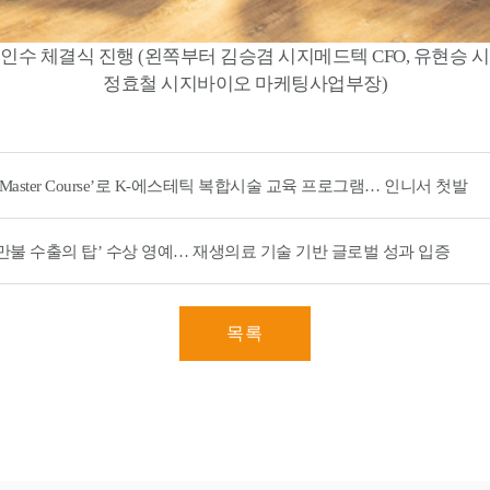
 인수 체결식 진행 (왼쪽부터 김승겸 시지메드텍 CFO, 유현승 
정효철 시지바이오 마케팅사업부장)
 Master Course’로 K-에스테틱 복합시술 교육 프로그램… 인니서 첫발
00만불 수출의 탑’ 수상 영예… 재생의료 기술 기반 글로벌 성과 입증
목록