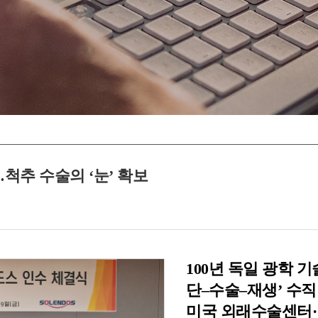
척추 수술의 ‘눈’ 확보
100년 독일 광학 
단–수술–재생’ 수직
미국 외래수술센터·