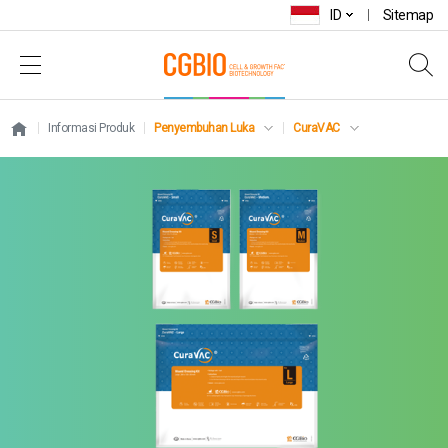
ID
Sitemap
Informasi Produk
Penyembuhan Luka
CuraVAC