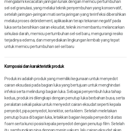
mengalami kecacatan jaringan lunak dengan memicu pertumbuhan
sel-sel granulasi, yang melalui teknik penyembuhan yang konservatif,
setelah jaringan-jaringan mati serta jaringan yang terinfeksi dibersihkan
melalui proses debridement, aplikasikan terapi tekanan negatif pada
luka serta bersihkan cairan eksudat, teknik ini membantu melancarkan
sirkulasi darah, memicu pertumbuhan sel-sel baru, mengurangi resiko
terjadinya edema, dan menyediakan lingkungan lembab yang tepat
untuk memicu pertumbuhan sel-sel baru
Komposisi dan karakteristik produk
Produk ini adalah produk yang memiliki kegunaan untuk menyedot
cairan eksudasi pada bagian luka yang bertujuan untuk menghindari
infeksi serta melindungi bagian luka. Sebagai penyembuh luka tahap
kedua, produk ini dilengkapi dengan penutup luka berbahan busa, serta
peralatan sekali pakai untuk menyedot cairan eksudat seperti kepala
penyedot, pipa penyedot, konektor, serta klem. Setelah meletakan
penutup busa di bagian luka, letakkan bagian kepala penyedot di atas
foam serta kunci posisi kepala penyedot dengan penutup film. Setelah
itu, sambungkan pipa dengan mesin vakum, lalu cairan eksudat akan