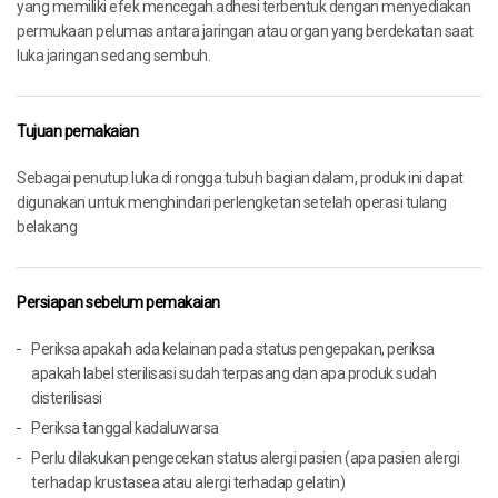
yang memiliki efek mencegah adhesi terbentuk dengan menyediakan
permukaan pelumas antara jaringan atau organ yang berdekatan saat
luka jaringan sedang sembuh.
Tujuan pemakaian
Sebagai penutup luka di rongga tubuh bagian dalam, produk ini dapat
digunakan untuk menghindari perlengketan setelah operasi tulang
belakang
Persiapan sebelum pemakaian
Periksa apakah ada kelainan pada status pengepakan, periksa
apakah label sterilisasi sudah terpasang dan apa produk sudah
disterilisasi
Periksa tanggal kadaluwarsa
Perlu dilakukan pengecekan status alergi pasien (apa pasien alergi
terhadap krustasea atau alergi terhadap gelatin)