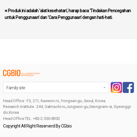
※ Produk ini adalah ‘alat kesehatan’, harap baca ‘Tindakan Pencegahan
untuk Penggunaan’ dan ‘Cara Penggunaan’ dengan hati-hati.
Family site
Head Office : F3, 211, Itaewon-ro, Yongsan-gu, Seoul, Korea
Research Institute : 244, Galmachi-ro,Jungwon-gu,Seongnam-si, Gyeonggi-
do,Korea
Head Office TEL. +82-2-550-8300
Copyright All Right Reserverd By CGbio